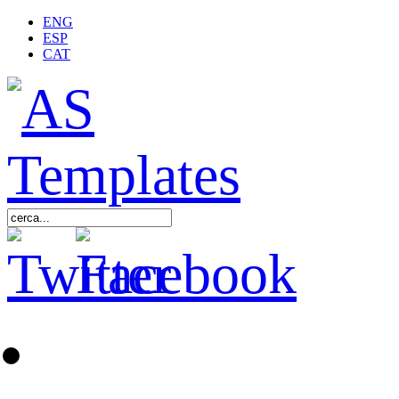
ENG
ESP
CAT