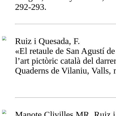
292-293.
Ruiz i Quesada, F.
«El retaule de San Agustí d
l’art pictòric català del darr
Quaderns de Vilaniu, Valls, 
Manote Clivilles MR, Ruiz i