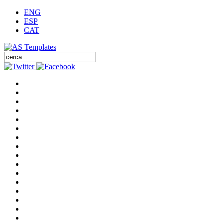
ENG
ESP
CAT