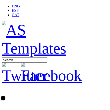
ENG
ESP
CAT